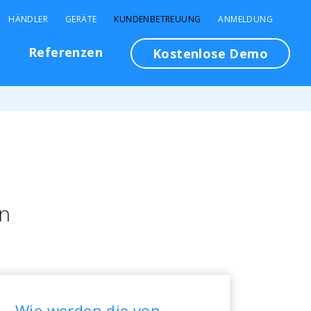
HÄNDLER
GERÄTE
KUNDENBETREUUNG
ANMELDUNG
n
Referenzen
Kostenlose Demo
en
Wie werden die von