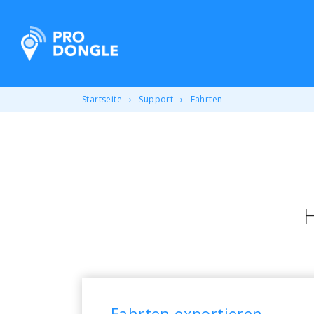
ProDongle Track & Trace
Startseite
Support
Fahrten
H
Fahrten exportieren