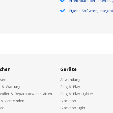
Erreichbar über jeden PC
Eigene Software, Integra
chen
Geräte
sen
Anwendung
e & Wartung
Plug & Play
ndler & Reparaturwerkstätten
Plug & Play Lighter
e & Gemeinden
Blackbox
ter
Blackbox Light