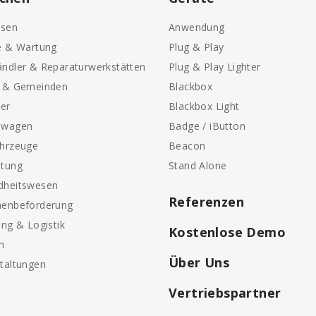
sen
Anwendung
e & Wartung
Plug & Play
ndler & Reparaturwerkstätten
Plug & Play Lighter
e & Gemeinden
Blackbox
ter
Blackbox Light
nwagen
Badge / iButton
ahrzeuge
Beacon
etung
Stand Alone
dheitswesen
Referenzen
nenbeförderung
ung & Logistik
Kostenlose Demo
n
Über Uns
taltungen
Vertriebspartner