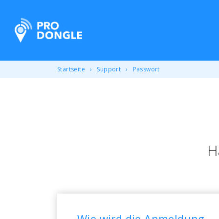
ProDongle Track & Trace
Startseite
Support
Passwort
H
Wie wird die Anmeldung