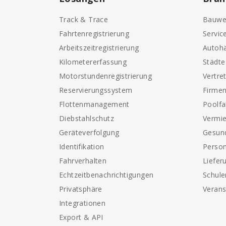
Track & Trace
Bauwe
Fahrtenregistrierung
Servic
Arbeitszeitregistrierung
Autohä
Kilometererfassung
Städt
Motorstundenregistrierung
Vertre
Reservierungssystem
Firme
Flottenmanagement
Poolf
Diebstahlschutz
Vermi
Geräteverfolgung
Gesun
Identifikation
Perso
Fahrverhalten
Liefer
Echtzeitbenachrichtigungen
Schule
Privatsphäre
Verans
Integrationen
Export & API