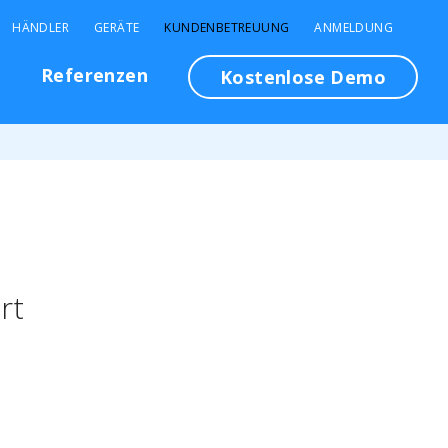
HÄNDLER
GERÄTE
KUNDENBETREUUNG
ANMELDUNG
n
Referenzen
Kostenlose Demo
rt