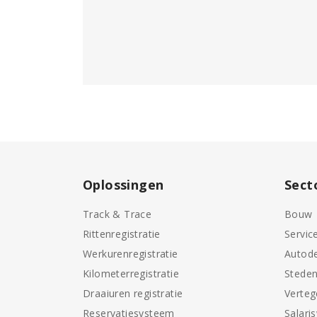
Oplossingen
Sect
Track & Trace
Bouw
Rittenregistratie
Servic
Werkurenregistratie
Autode
Kilometerregistratie
Stede
Draaiuren registratie
Verte
Reservatiesysteem
Salari