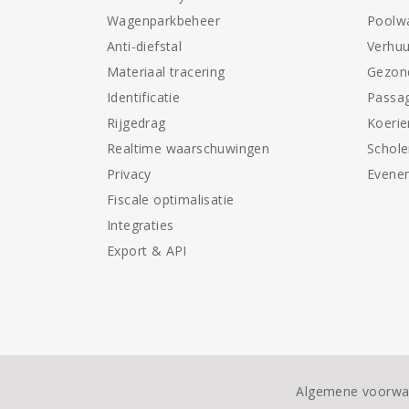
Wagenparkbeheer
Poolw
Anti-diefstal
Verhuu
Materiaal tracering
Gezon
Identificatie
Passag
Rijgedrag
Koerie
Realtime waarschuwingen
Schol
Privacy
Evene
Fiscale optimalisatie
Integraties
Export & API
Algemene voorwa