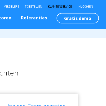
VERDELERS
TOESTELLEN
KLANTENSERVICE
INLOGGEN
toren
Referenties
Gratis demo
echten
Hoe een Team opzetten