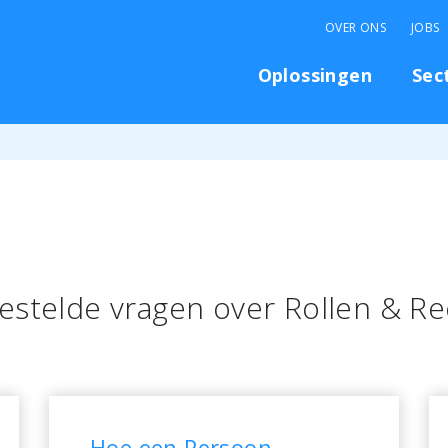
OVER ONS
JOBS
Oplossingen
Sec
estelde vragen over Rollen & R
Hoe een Persoon