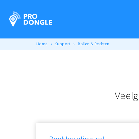
ProDongle Track & Trace
Home
Support
Rollen & Rechten
Veelg
Boekhouding rol