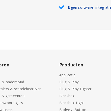
Eigen software, integrati
oren
Producten
Applicatie
e & onderhoud
Plug & Play
alers & schadebedrijven
Plug & Play Lighter
n & gemeenten
Blackbox
genwoordigers
Blackbox Light
swagens
Badge / iButton