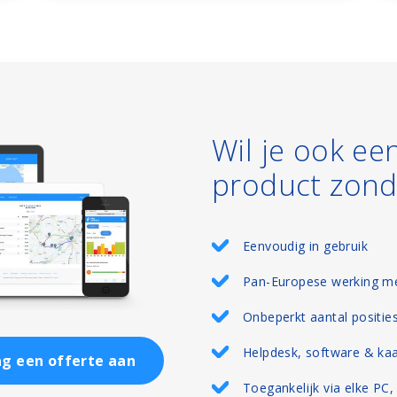
Wil je ook ee
product zond
Eenvoudig in gebruik
Pan-Europese werking me
Onbeperkt aantal positie
Helpdesk, software & ka
g een offerte aan
Toegankelijk via elke PC