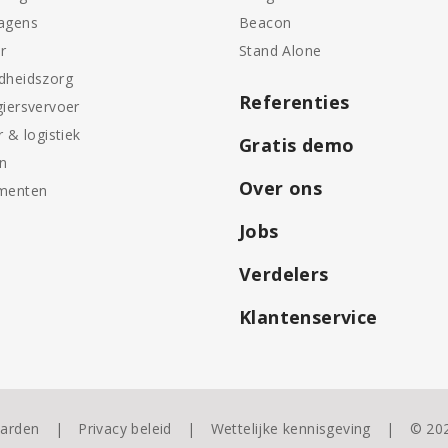
agens
Beacon
r
Stand Alone
dheidszorg
Referenties
iersvervoer
r & logistiek
Gratis demo
en
Over ons
menten
Jobs
Verdelers
Klantenservice
arden
Privacy beleid
Wettelijke kennisgeving
© 20