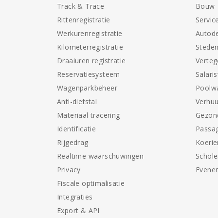
Track & Trace
Bouw
Rittenregistratie
Servic
Werkurenregistratie
Autode
Kilometerregistratie
Stede
Draaiuren registratie
Verte
Reservatiesysteem
Salari
Wagenparkbeheer
Poolw
Anti-diefstal
Verhuu
Materiaal tracering
Gezon
Identificatie
Passag
Rijgedrag
Koerie
Realtime waarschuwingen
Schol
Privacy
Evene
Fiscale optimalisatie
Integraties
Export & API