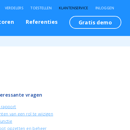
VERDELERS
TOESTELLEN
KLANTENSERVICE
INLOGGEN
toren
Referenties
Gratis demo
teressante vragen
 rapport
ten van een rol te wijzigen
functie
oot opzetten en beheer