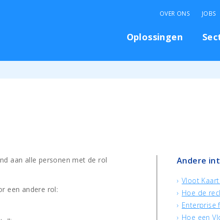
OVER ONS
JOBS
Oplossingen
Sec
nd aan alle personen met de rol
Andere in
Vloot Kaart
r een andere rol:
Hoe de rech
Enterprise 
Hoe een Vl