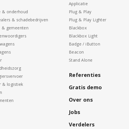
Applicatie
e & onderhoud
Plug & Play
alers & schadebedrijven
Plug & Play Lighter
n & gemeenten
Blackbox
genwoordigers
Blackbox Light
swagens
Badge / iButton
agens
Beacon
r
Stand Alone
dheidszorg
Referenties
iersvervoer
r & logistiek
Gratis demo
en
Over ons
menten
Jobs
Verdelers