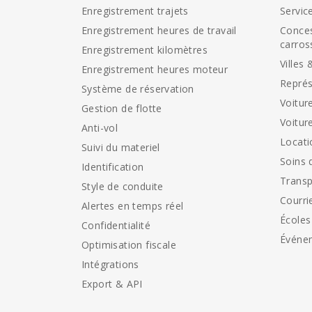
Enregistrement trajets
Servic
Enregistrement heures de travail
Conces
carros
Enregistrement kilomètres
Villes 
Enregistrement heures moteur
Représ
Système de réservation
Voitur
Gestion de flotte
Voitur
Anti-vol
Locati
Suivi du materiel
Soins 
Identification
Transp
Style de conduite
Courri
Alertes en temps réel
Écoles
Confidentialité
Événe
Optimisation fiscale
Intégrations
Export & API