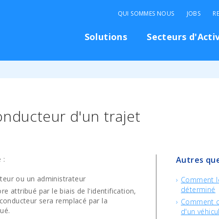
QUI SOMMES NOUS
JOBS
R
Solutions
Secteurs d'Acti
nducteur d'un trajet
 :
Autres que
cteur ou un administrateur
Comment le
déterminé
e attribué par le biais de l'identification,
le conducteur sera remplacé par la
Comment ch
bué.
d'un véhicu