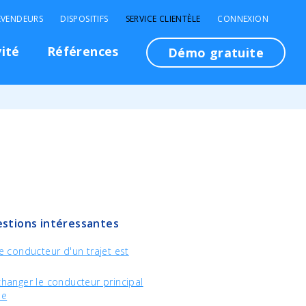
EVENDEURS
DISPOSITIFS
SERVICE CLIENTÈLE
CONNEXION
vité
Références
Démo gratuite
stions intéressantes
 conducteur d'un trajet est
anger le conducteur principal
le