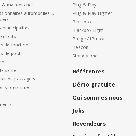
e & maintenance
Plug & Play
sionnaires automobiles &
Plug & Play Lighter
siers
Blackbox
& municipalités
Blackbox Light
entants
Badge / iButton
es de fonction
Beacon
es de pool
Stand Alone
on
de santé
Références
ort de passagers
Démo gratuite
er & logistique
Qui sommes nous
ments
Jobs
Revendeurs