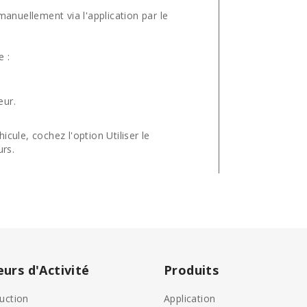
manuellement via l'application par le
e :
eur.
ule, cochez l'option Utiliser le
urs.
eurs d'Activité
Produits
uction
Application