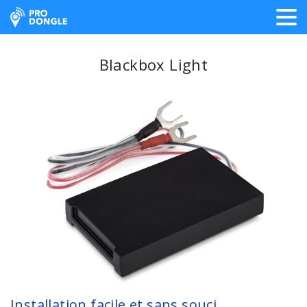
ProDongle Géolocalisation
Blackbox Light
Installation facile et sans souci